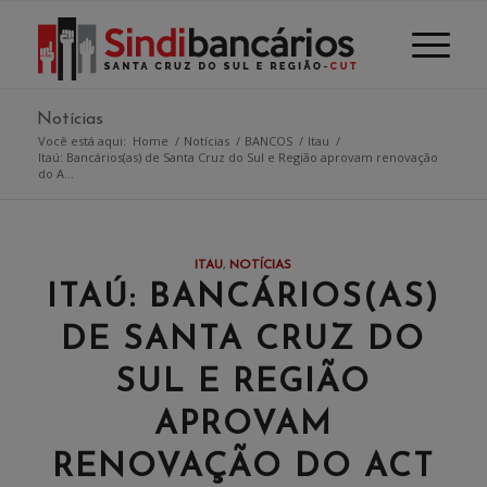
Notícias
Você está aqui:
Home
/
Notícias
/
BANCOS
/
Itau
/
Itaú: Bancários(as) de Santa Cruz do Sul e Região aprovam renovação
do A...
ITAU
,
NOTÍCIAS
ITAÚ: BANCÁRIOS(AS)
DE SANTA CRUZ DO
SUL E REGIÃO
APROVAM
RENOVAÇÃO DO ACT