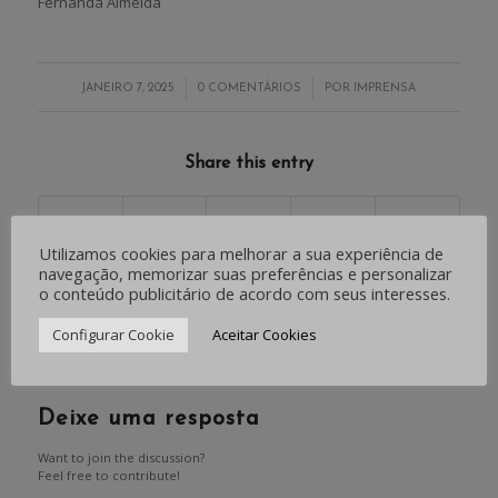
Fernanda Almeida
/
/
JANEIRO 7, 2025
0 COMENTÁRIOS
POR
IMPRENSA
Share this entry
Utilizamos cookies para melhorar a sua experiência de
navegação, memorizar suas preferências e personalizar
o conteúdo publicitário de acordo com seus interesses.
0
Configurar Cookie
Aceitar Cookies
RESPOSTAS
Deixe uma resposta
Want to join the discussion?
Feel free to contribute!