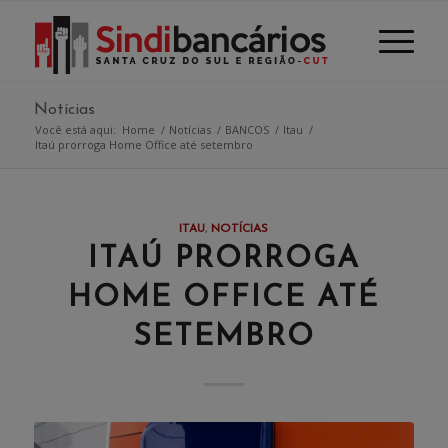
Notícias
Você está aqui:
Home
/
Notícias
/
BANCOS
/
Itau
/
Itaú prorroga Home Office até setembro
ITAU
,
NOTÍCIAS
ITAÚ PRORROGA
HOME OFFICE ATÉ
SETEMBRO