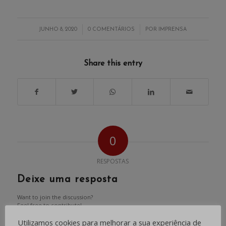
/
/
JUNHO 8, 2020
0 COMENTÁRIOS
POR
IMPRENSA
Share this entry
0
RESPOSTAS
Deixe uma resposta
Want to join the discussion?
Feel free to contribute!
Utilizamos cookies para melhorar a sua experiência de