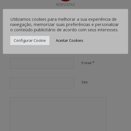
RESPOSTAS
Deixe uma resposta
Utilizamos cookies para melhorar a sua experiência de
navegação, memorizar suas preferências e personalizar
Want to join the discussion?
o conteúdo publicitário de acordo com seus interesses.
Feel free to contribute!
Configurar Cookie
Aceitar Cookies
*
Nome
*
E-mail
Site