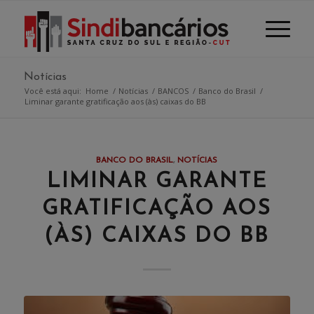
Notícias
Você está aqui:
Home
/
Notícias
/
BANCOS
/
Banco do Brasil
/
Liminar garante gratificação aos (às) caixas do BB
BANCO DO BRASIL
,
NOTÍCIAS
LIMINAR GARANTE
GRATIFICAÇÃO AOS
(ÀS) CAIXAS DO BB