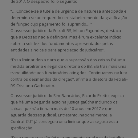
de 2017. O despacho foi o seguinte:
“….Concede-se a tutela de urgência de natureza antecipada e
determina-se ao requerido o restabelecimento da gratificação
de função cujo pagamento foi suprimido,…”
O assessor jurídico da Fetrafi-RS, Milton Fagundes, destaca
que a Decisão não é definitiva, mas é “um excelente indício
sobre a solidez dos fundamentos apresentados pelas
entidades sindicais para apreciação do Judiciário”.
“Essa liminar deixa claro que a supressão dos caixas foi uma
medida arbitrária e ilegal da diretoria do BB. Ela traz mais uma
tranquilidade aos funcionários atingidos. Continuamos na luta
contra os desmandos da direção”, afirma a diretora da Fetrafi-
RS Cristiana Garbinatto.
O assessor jurídico do SindBancários, Ricardo Pretto, explica
que há uma segunda ação na Justiça gaúcha incluindo os
caixas que não tinham mais de 10 anos em 2017 e que
aguarda decisão judicial. Entretanto, nacionalmente, a
Contraf-CUT já conseguiu uma liminar que assegura essa
gratificação.
“Essa reestruturação foi extremamente cruel e cada batalha