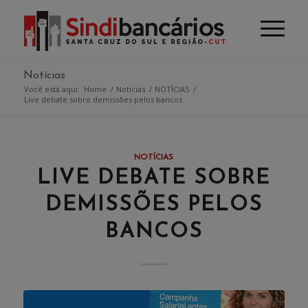
Notícias
Você está aqui:
Home
/
Notícias
/
NOTÍCIAS
/
Live debate sobre demissões pelos bancos
NOTÍCIAS
LIVE DEBATE SOBRE
DEMISSÕES PELOS
BANCOS