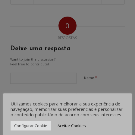
0
RESPOSTAS
Deixe uma resposta
Want to join the discussion?
Feel free to contribute!
*
Nome
*
E-mail
Utilizamos cookies para melhorar a sua experiência de
navegação, memorizar suas preferências e personalizar
o conteúdo publicitário de acordo com seus interesses.
Site
Configurar Cookie
Aceitar Cookies