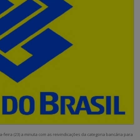
-feira (23) a minuta com as reivindicações da categoria bancária para