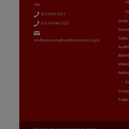
Hi
186
Di
(51) 3056-2351
Sindic
(51) 9 9146-2720
Denún
Salão
sindibancarios@sindibancarios.org.br
Auditó
Biblio
Video
Notíci
E
Conta
Políti
Desenvolvido por
www.dropweb.com.br