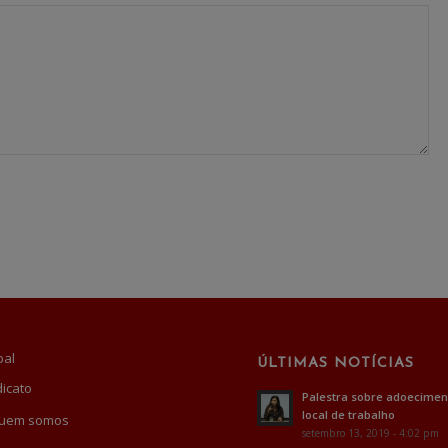
pal
ÚLTIMAS NOTÍCIAS
dicato
Palestra sobre adoecimen
local de trabalho
uem somos
setembro 13, 2019 - 4:02 pm