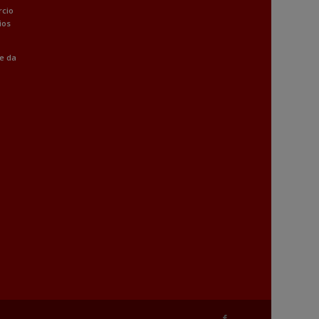
rcio
ios
 e da