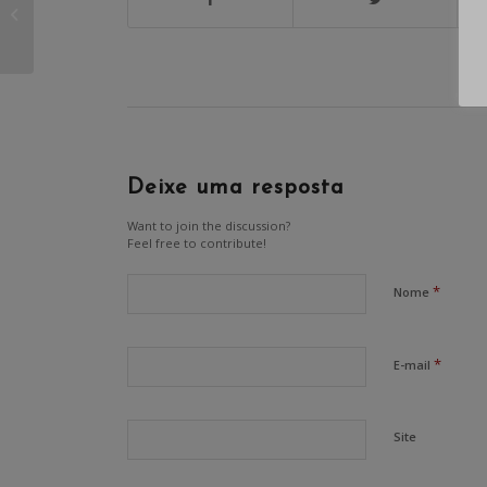
assiduidade é um
direito do bancário
Deixe uma resposta
Want to join the discussion?
Feel free to contribute!
*
Nome
*
E-mail
Site