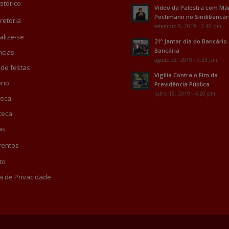
stórico
Vídeo da Palestra com Má
Pochmann no Sindibancár
retoria
setembro 9, 2019 - 2:49 pm
alize-se
21º Jantar dia do Bancário
Bancária
cias
agosto 28, 2019 - 3:33 pm
 de festas
Vigília Contra o Fim da
rio
Previdência Pública
julho 15, 2019 - 4:20 pm
teca
teca
as
ventos
to
ca de Privacidade