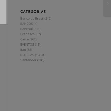
CATEGORIAS
Banco do Brasil
(212)
BANCOS
(4)
Banrisul
(211)
Bradesco
(67)
Caixa
(262)
EVENTOS
(13)
Itau
(86)
NOTÍCIAS
(1.410)
Santander
(106)