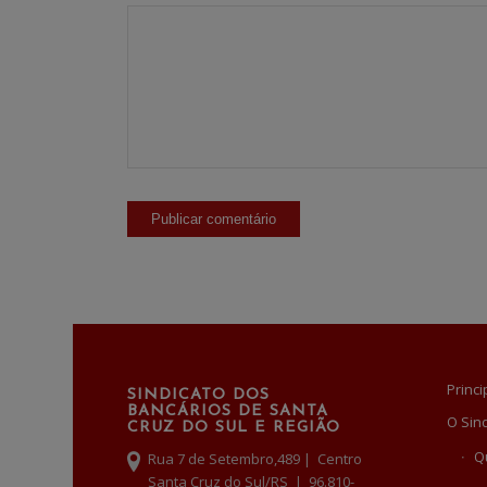
Princi
SINDICATO DOS
BANCÁRIOS DE SANTA
O Sin
CRUZ DO SUL E REGIÃO
Q
Rua 7 de Setembro,489 | Centro
Santa Cruz do Sul/RS | 96.810-