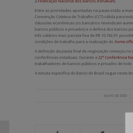
a
Federação Nacional dos Bancos (Fenaban)
.
Entre as prioridades apontadas na pauta estão a man
Convenção Coletiva de Trabalho (CCT) válida para toda
cláusulas econômicas (os bancários reivindicam aume
bancos públicos e privados) e a defesa dos bancos p
três salários mais parcela fixa de R$ 10.742,91; possib
condições de trabalho para a realização do
home offi
A definição da pauta final de negociação começou no 
conferências estaduais. Durante a
22ª Conferência Na
trabalhadores de bancos públicos e privados de todo 
A minuta específica do Banco do Brasil segue neste lin
/
JULHO 28, 2020
S
Se ligue. Folga