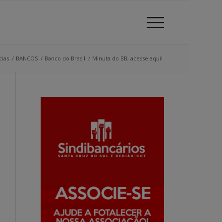
cias
/
BANCOS
/
Banco do Brasil
/
Minuta do BB, acesse aqui!