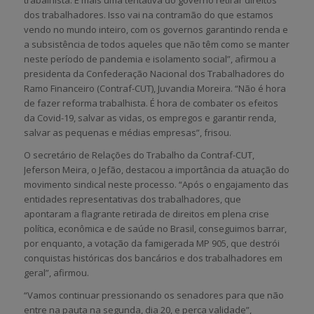
trabalhista. É mais uma tentativa do governo retirar direitos
dos trabalhadores. Isso vai na contramão do que estamos
vendo no mundo inteiro, com os governos garantindo renda e
a subsistência de todos aqueles que não têm como se manter
neste período de pandemia e isolamento social”, afirmou a
presidenta da Confederação Nacional dos Trabalhadores do
Ramo Financeiro (Contraf-CUT), Juvandia Moreira. “Não é hora
de fazer reforma trabalhista. É hora de combater os efeitos
da Covid-19, salvar as vidas, os empregos e garantir renda,
salvar as pequenas e médias empresas”, frisou.
O secretário de Relações do Trabalho da Contraf-CUT,
Jeferson Meira, o Jefão, destacou a importância da atuação do
movimento sindical neste processo. “Após o engajamento das
entidades representativas dos trabalhadores, que
apontaram a flagrante retirada de direitos em plena crise
política, econômica e de saúde no Brasil, conseguimos barrar,
por enquanto, a votação da famigerada MP 905, que destrói
conquistas históricas dos bancários e dos trabalhadores em
geral”, afirmou.
“Vamos continuar pressionando os senadores para que não
entre na pauta na segunda, dia 20, e perca validade”,