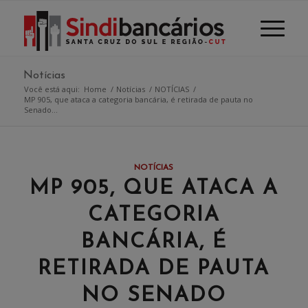
Notícias
Você está aqui:
Home
/
Notícias
/
NOTÍCIAS
/
MP 905, que ataca a categoria bancária, é retirada de pauta no
Senado...
NOTÍCIAS
MP 905, QUE ATACA A
CATEGORIA
BANCÁRIA, É
RETIRADA DE PAUTA
NO SENADO