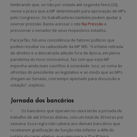
lembrando que, se não por votada até segunda-feira (20),
vence o prazo que a MP determinado para aprovação de MPs
pelo Congresso. Os trabalhadores também podem ajudar a
exercer pressão. Basta acessar o site
Na Pressão
e
pressionar o senador de seus respectivos estados.
Para Jefão, há uma coincidência de fatores políticos que
podem resultar na caducidade da MP 905. “A infame retirada
de direitos e a desvairada atitude fora de época, em plena
pandemia do novo coronavírus, faz com que esta MP
imponha ainda mais sacrifício à sociedade. Isso, se soma às
afrontas do presidente ao legislativo e ao modo que as MPs
chegam ao Senado, com tempo apertado para discussão e
votação”, explicou.
Jornada dos bancários
• Os bancários que operam no caixa terão a jornada de
trabalho de até 6 horas diárias, com um total de 30 horas por
semana. Essa regra não caberá aos demais bancários que
receberem gratificação de função não inferior a 40% do
salário do cargo efetivo, que remunera a 7ª e 8ª hora