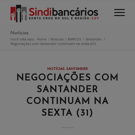
Notícias
Você está aqui:
Home
/
Notícias
/
BANCOS
/
Santander
/
Negociações com Santander continuam na sexta (31)
NOTÍCIAS
,
SANTANDER
NEGOCIAÇÕES COM
SANTANDER
CONTINUAM NA
SEXTA (31)