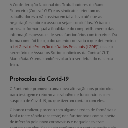
A Confederação Nacional dos Trabalhadores do Ramo
Financeiro (Contraf-CUT) e os sindicatos orientam os
trabalhadores a não assinarem tal aditivo até que as
negociações sobre o assunto sejam concluídas. “O banco
precisa informar qual a finalidade do compartilhamento das
informações pessoais de seus funcionários com terceiros. Da
forma como foi feito, o documento contraria o que determina
a
Lei Geral de Proteção de Dados Pessoais (LGDP)
”, disse o
secretário de Assuntos Socioeconômicos da Contraf-CUT,
Mario Raia. O tema também voltará a ser debatido na sexta-
feira.
Protocolos da Covid-19
O Santander promoveu uma nova alteração nos protocolos
para testagem e retorno ao trabalho de funcionários com
suspeita de Covid-19, ou que tiveram contato com eles.
O banco realizou parceria com algumas redes de farmácias e
fará o teste rápido (eco teste) nos funcionários com suspeita
de infecção pelo novo coronavírus e naqueles tiveram
contato com eles. Caso seja confirmada a contaminação pelo