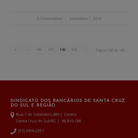
0 Comentários
/
novembro 1, 2018
«
‹
140
141
142
143
›
Página 142 de 143
SINDICATO DOS BANCÁRIOS DE SANTA CRUZ
DO SUL E REGIÃO
Rua 7 de Setembro,489 | Centro
Santa Cruz do Sul/RS | 96.810-186
(51) 3056-2351