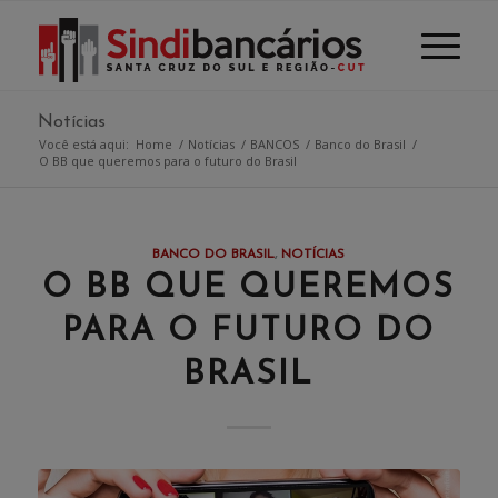
Notícias
Você está aqui:
Home
/
Notícias
/
BANCOS
/
Banco do Brasil
/
O BB que queremos para o futuro do Brasil
BANCO DO BRASIL
,
NOTÍCIAS
O BB QUE QUEREMOS
PARA O FUTURO DO
BRASIL