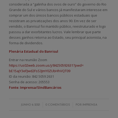
considerada a “galinha dos ovos de ouro” do governo do Rio
Grande do Sul e vários bancos já manifestaram interesse em
comprar um dos únicos bancos públicos estaduais que
resistiram as privatizações dos anos 90. Em vez de ser
vendido, o Banrisul foi mantido público, reestruturado e logo
passou a dar exorbitantes lucros. Vale lembrar que parte
desses ganhos retorna ao Estado, seu principal acionista, na
forma de dividendos.
Plenária Estadual do Banrisul
Entrar na reunião Zoom
https://us02web.zoom.us/j/
84250592631?pwd=
bE15ajY3eFJwd2FsS3JmY0ZUbHhVQT
09
ID da reunião: 842 5059 2631
Senha de acesso: 205553
Fonte: Imprensa/SIndBancários
/
/
JUNHO 9, 2021
0 COMENTÁRIOS
POR
IMPRENSA