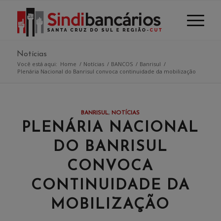
Notícias
Você está aqui:
Home
/
Notícias
/
BANCOS
/
Banrisul
/
Plenária Nacional do Banrisul convoca continuidade da mobilização
BANRISUL
,
NOTÍCIAS
PLENÁRIA NACIONAL
DO BANRISUL
CONVOCA
CONTINUIDADE DA
MOBILIZAÇÃO