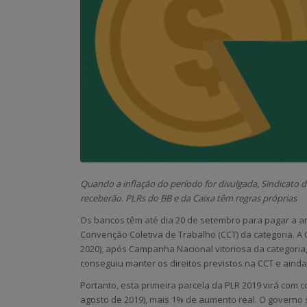
Quando a inflação do período for divulgada, Sindicato 
receberão. PLRs do BB e da Caixa têm regras próprias
Os bancos têm até dia 20 de setembro para pagar a an
Convenção Coletiva de Trabalho (CCT) da categoria. A 
2020), após Campanha Nacional vitoriosa da categoria
conseguiu manter os direitos previstos na CCT e ainda
Portanto, esta primeira parcela da PLR 2019 virá com 
agosto de 2019), mais 1% de aumento real. O governo s