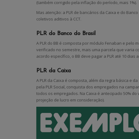
(também corrigido pela inflação do período, mais 1%).
Mas atenção: a PLR de bancários da Caixa e do Banco 
coletivos aditivos à CCT.
PLR do Banco do Brasil
A PLR do BB é composta por módulo Fenaban e pelo mód
verificado no semestre, mais uma parcela que varia 
acordo específico, o BB deve pagar a PLR até 10 dias a
PLR da Caixa
A PLR da Caixa é composta, além da regra básica e da 
pela PLR Social, conquista dos empregados na campanha
todos os empregados. Na Caixa é antecipado 50% do v
projeção de lucro em consideração).