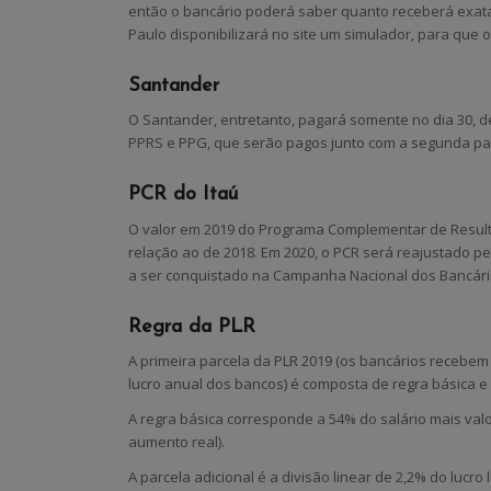
então o bancário poderá saber quanto receberá exata
Paulo disponibilizará no site um simulador, para que
Santander
O Santander, entretanto, pagará somente no dia 30, 
PPRS e PPG, que serão pagos junto com a segunda parc
PCR do Itaú
O valor em 2019 do Programa Complementar de Resulta
relação ao de 2018. Em 2020, o PCR será reajustado p
a ser conquistado na Campanha Nacional dos Bancári
Regra da PLR
A primeira parcela da PLR 2019 (os bancários recebe
lucro anual dos bancos) é composta de regra básica e 
A regra básica corresponde a 54% do salário mais valor
aumento real).
A parcela adicional é a divisão linear de 2,2% do lucro 