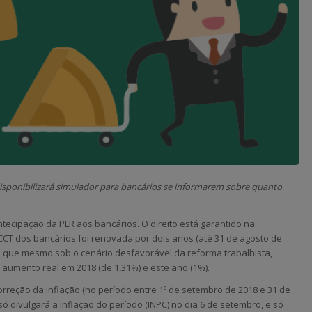
disponibilizará simulador para bancários se informarem sobre quanto
tecipação da PLR aos bancários. O direito está garantido na
CCT dos bancários foi renovada por dois anos (até 31 de agosto de
, que mesmo sob o cenário desfavorável da reforma trabalhista,
 aumento real em 2018 (de 1,31%) e este ano (1%).
correção da inflação (no período entre 1º de setembro de 2018 e 31 de
ó divulgará a inflação do período (INPC) no dia 6 de setembro, e só