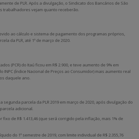
mente de PLR. Após a divulgação, o Sindicato dos Bancários de São
 os trabalhadores vejam quanto receberão.
devido ao cálculo e sistema de pagamento dos programas próprios,
ela da PLR, até 1º de março de 2020.
dos (PCR) do Itaú ficou em R$ 2.900, e teve aumento de 9% em
elo INPC (Índice Nacional de Preços ao Consumidor) mais aumento real
os daquele ano.
m a segunda parcela da PLR 2019 em março de 2020, após divulgação do
parcela adicional.
 fixo de R$ 1.413,46 (que será corrigido pela inflação, mais 1% de
líquido do 1º semestre de 2019, com limite individual de R$ 2.355,76