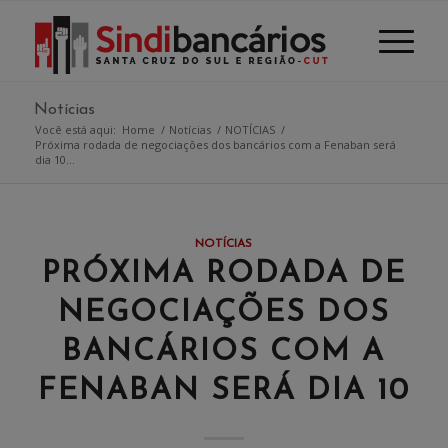
Notícias
Você está aqui:
Home
/
Notícias
/
NOTÍCIAS
/
Próxima rodada de negociações dos bancários com a Fenaban será
dia 10...
NOTÍCIAS
PRÓXIMA RODADA DE
NEGOCIAÇÕES DOS
BANCÁRIOS COM A
FENABAN SERÁ DIA 10