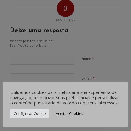
0
RESPOSTAS
Deixe uma resposta
Want to join the discussion?
Feel free to contribute!
*
Nome
*
E-mail
Utilizamos cookies para melhorar a sua experiência de
navegação, memorizar suas preferências e personalizar
Site
o conteúdo publicitário de acordo com seus interesses.
Configurar Cookie
Aceitar Cookies