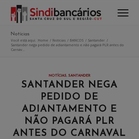
Notícias
Você está aqui:
Home
/
Notícias
/
BANCOS
/
Santander
/
Santander nega pedido de adiantamento e não pagará PLR antes do
Carnav...
NOTÍCIAS
,
SANTANDER
SANTANDER NEGA
PEDIDO DE
ADIANTAMENTO E
NÃO PAGARÁ PLR
ANTES DO CARNAVAL