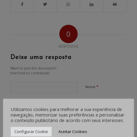
0
RESPOSTAS
Deixe uma resposta
Want to join the discussion?
Feel free to contribute!
*
Nome
*
E-mail
Utilizamos cookies para melhorar a sua experiência de
navegação, memorizar suas preferências e personalizar
o conteúdo publicitário de acordo com seus interesses.
Site
Configurar Cookie
Aceitar Cookies