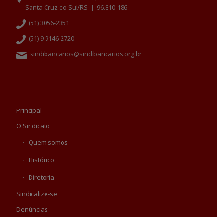
Santa Cruz do Sul/RS | 96.810-186
(51) 3056-2351
(51) 9 9146-2720
sindibancarios@sindibancarios.org.br
Principal
O Sindicato
Quem somos
Histórico
Diretoria
Sindicalize-se
Denúncias