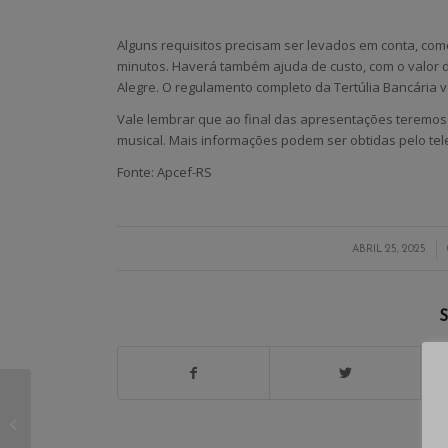
Alguns requisitos precisam ser levados em conta, co
minutos. Haverá também ajuda de custo, com o valor d
Alegre. O regulamento completo da Tertúlia Bancária 
Vale lembrar que ao final das apresentações teremos o
musical. Mais informações podem ser obtidas pelo telef
Fonte: Apcef-RS
/
ABRIL 25, 2025
S
Curso de Liderança
Sindical: Fortalecendo
a Luta e a Defesa dos