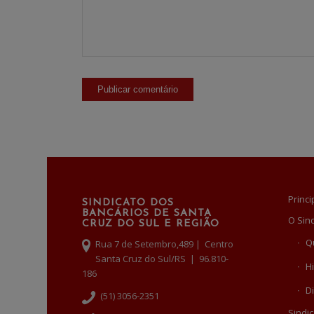
Princi
SINDICATO DOS
BANCÁRIOS DE SANTA
O Sin
CRUZ DO SUL E REGIÃO
Q
Rua 7 de Setembro,489 | Centro
Santa Cruz do Sul/RS | 96.810-
Hi
186
Di
(51) 3056-2351
Sindic