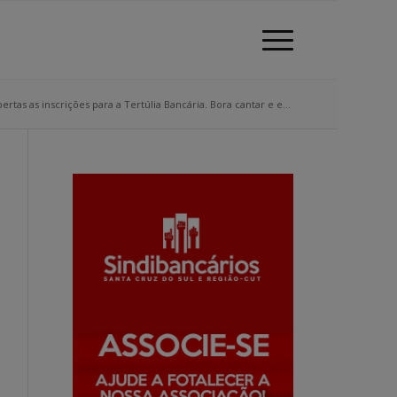
rtas as inscrições para a Tertúlia Bancária. Bora cantar e e...