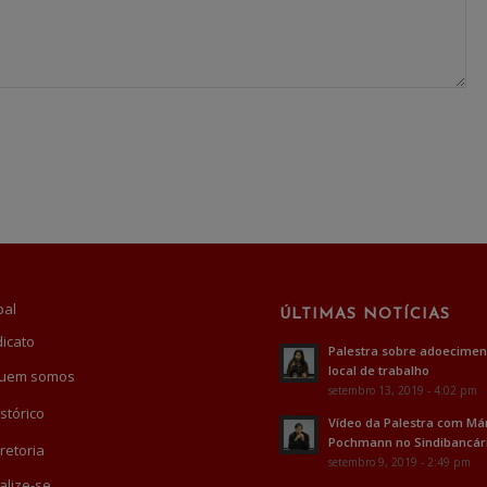
pal
ÚLTIMAS NOTÍCIAS
dicato
Palestra sobre adoecimen
local de trabalho
uem somos
setembro 13, 2019 - 4:02 pm
stórico
Vídeo da Palestra com Má
Pochmann no Sindibancár
retoria
setembro 9, 2019 - 2:49 pm
alize-se