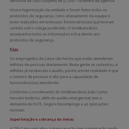
denúncia de caso suspeito de (COVID-19) dentro da agência.
Houve higienização da unidade e foram feitos todos os
protocolos de segurança, como afastamento da equipe e
teste realizados em todos(as) funcionários(as) que tiveram
contato com o colega positivado. O Sindibancários
acompanha todas as informações e fica atento aos
protocolos de segurança.
Filas
Os empregados da Caixa são heróis que estão atendendo
milhões de pessoas diariamente. Muita gente se cadastrou, e
milhões já receberam o auxílio, porém a triste realidade é que
o número de pessoas é alto para a capacidade de
funcionários(as) atendendo.
Conforme o coordenador do Sindibancários João Carlos
Heissler lembrou, além do auxílio emergencial, tem a
demanda do FGTS, Seguro Desemprego e as operações
normais.
Superlotação e cobrança de metas
A CEE/Caixa ressaltou a preocupação com a orientação vinda