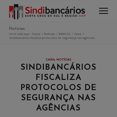
Notícias
Você está aqui:
Home
/
Notícias
/
BANCOS
/
Caixa
/
Sindibancários fiscaliza protocolos de segurança nas agências
CAIXA
,
NOTÍCIAS
SINDIBANCÁRIOS
FISCALIZA
PROTOCOLOS DE
SEGURANÇA NAS
AGÊNCIAS