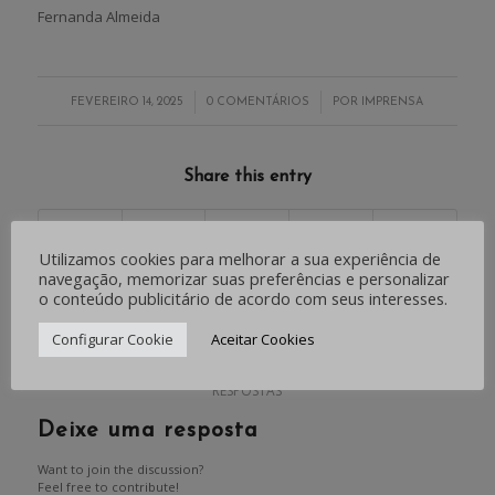
Fernanda Almeida
/
/
FEVEREIRO 14, 2025
0 COMENTÁRIOS
POR
IMPRENSA
Share this entry
Utilizamos cookies para melhorar a sua experiência de
navegação, memorizar suas preferências e personalizar
o conteúdo publicitário de acordo com seus interesses.
0
Configurar Cookie
Aceitar Cookies
RESPOSTAS
Deixe uma resposta
Want to join the discussion?
Feel free to contribute!