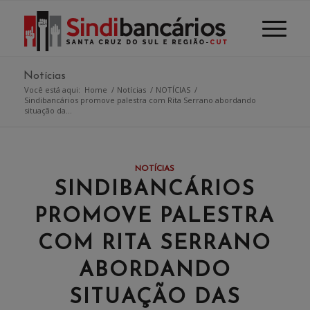
Notícias
Você está aqui:
Home
/
Notícias
/
NOTÍCIAS
/
Sindibancários promove palestra com Rita Serrano abordando
situação da...
NOTÍCIAS
SINDIBANCÁRIOS
PROMOVE PALESTRA
COM RITA SERRANO
ABORDANDO
SITUAÇÃO DAS