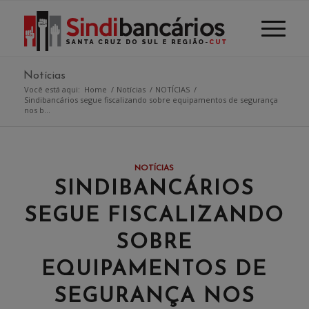
Notícias
Você está aqui:
Home
/
Notícias
/
NOTÍCIAS
/
Sindibancários segue fiscalizando sobre equipamentos de segurança
nos b...
NOTÍCIAS
SINDIBANCÁRIOS
SEGUE FISCALIZANDO
SOBRE
EQUIPAMENTOS DE
SEGURANÇA NOS