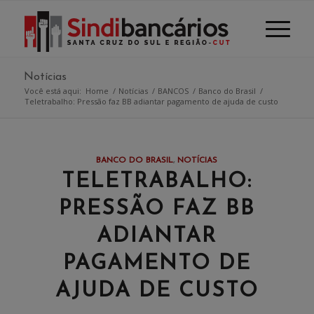
Notícias
Você está aqui:
Home
/
Notícias
/
BANCOS
/
Banco do Brasil
/
Teletrabalho: Pressão faz BB adiantar pagamento de ajuda de custo
BANCO DO BRASIL
,
NOTÍCIAS
TELETRABALHO:
PRESSÃO FAZ BB
ADIANTAR
PAGAMENTO DE
AJUDA DE CUSTO