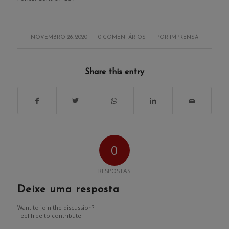
/
/
NOVEMBRO 26, 2020
0 COMENTÁRIOS
POR
IMPRENSA
Share this entry
0
RESPOSTAS
Deixe uma resposta
Want to join the discussion?
Feel free to contribute!