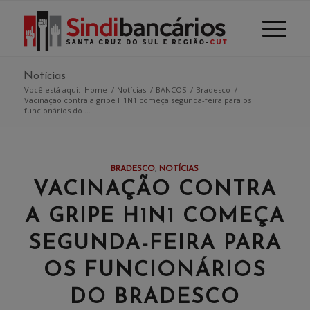
Notícias
Você está aqui:
Home
/
Notícias
/
BANCOS
/
Bradesco
/
Vacinação contra a gripe H1N1 começa segunda-feira para os
funcionários do ...
BRADESCO
,
NOTÍCIAS
VACINAÇÃO CONTRA
A GRIPE H1N1 COMEÇA
SEGUNDA-FEIRA PARA
OS FUNCIONÁRIOS
DO BRADESCO