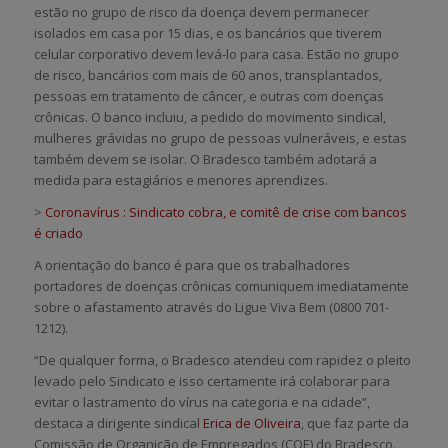
estão no grupo de risco da doença devem permanecer
isolados em casa por 15 dias, e os bancários que tiverem
celular corporativo devem levá-lo para casa. Estão no grupo
de risco, bancários com mais de 60 anos, transplantados,
pessoas em tratamento de câncer, e outras com doenças
crônicas. O banco incluiu, a pedido do movimento sindical,
mulheres grávidas no grupo de pessoas vulneráveis, e estas
também devem se isolar. O Bradesco também adotará a
medida para estagiários e menores aprendizes.
>
Coronavírus : Sindicato cobra, e comitê de crise com bancos
é criado
A orientação do banco é para que os trabalhadores
portadores de doenças crônicas comuniquem imediatamente
sobre o afastamento através do Ligue Viva Bem (0800 701-
1212).
“De qualquer forma, o Bradesco atendeu com rapidez o pleito
levado pelo Sindicato e isso certamente irá colaborar para
evitar o lastramento do vírus na categoria e na cidade”,
destaca a dirigente sindical
Erica de Oliveira
, que faz parte da
Comissão de Organição de Empregados (COE) do Bradesco.