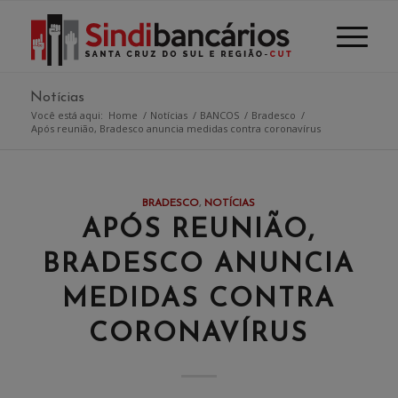
Notícias
Você está aqui:
Home
/
Notícias
/
BANCOS
/
Bradesco
/
Após reunião, Bradesco anuncia medidas contra coronavírus
BRADESCO
,
NOTÍCIAS
APÓS REUNIÃO,
BRADESCO ANUNCIA
MEDIDAS CONTRA
CORONAVÍRUS