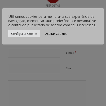
RESPOSTAS
Deixe uma resposta
Utilizamos cookies para melhorar a sua experiência de
navegação, memorizar suas preferências e personalizar
Want to join the discussion?
o conteúdo publicitário de acordo com seus interesses.
Feel free to contribute!
Configurar Cookie
Aceitar Cookies
*
Nome
*
E-mail
Site