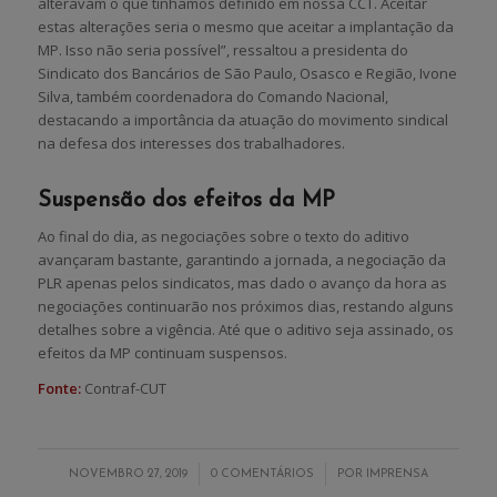
alteravam o que tínhamos definido em nossa CCT. Aceitar
estas alterações seria o mesmo que aceitar a implantação da
MP. Isso não seria possível”, ressaltou a presidenta do
Sindicato dos Bancários de São Paulo, Osasco e Região, Ivone
Silva, também coordenadora do Comando Nacional,
destacando a importância da atuação do movimento sindical
na defesa dos interesses dos trabalhadores.
Suspensão dos efeitos da MP
Ao final do dia, as negociações sobre o texto do aditivo
avançaram bastante, garantindo a jornada, a negociação da
PLR apenas pelos sindicatos, mas dado o avanço da hora as
negociações continuarão nos próximos dias, restando alguns
detalhes sobre a vigência. Até que o aditivo seja assinado, os
efeitos da MP continuam suspensos.
Fonte:
Contraf-CUT
/
/
NOVEMBRO 27, 2019
0 COMENTÁRIOS
POR
IMPRENSA