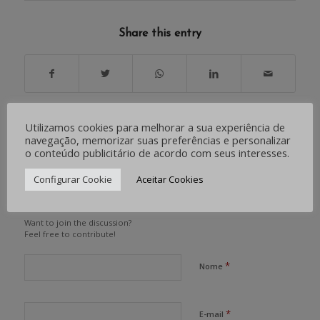
Share this entry
Utilizamos cookies para melhorar a sua experiência de
0
navegação, memorizar suas preferências e personalizar
o conteúdo publicitário de acordo com seus interesses.
RESPOSTAS
Configurar Cookie
Aceitar Cookies
Deixe uma resposta
Want to join the discussion?
Feel free to contribute!
*
Nome
*
E-mail