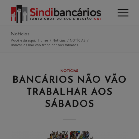
Notícias
Você está aqui:
Home
/
Notícias
/
NOTÍCIAS
/
Bancários não vão trabalhar aos sábados
NOTÍCIAS
BANCÁRIOS NÃO VÃO
TRABALHAR AOS
SÁBADOS