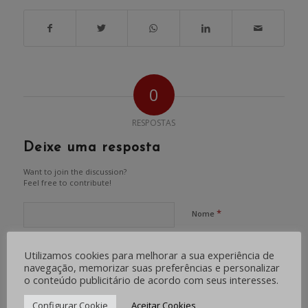
0
RESPOSTAS
Deixe uma resposta
Want to join the discussion?
Feel free to contribute!
*
Nome
Utilizamos cookies para melhorar a sua experiência de
*
E-mail
navegação, memorizar suas preferências e personalizar
o conteúdo publicitário de acordo com seus interesses.
Configurar Cookie
Aceitar Cookies
Site