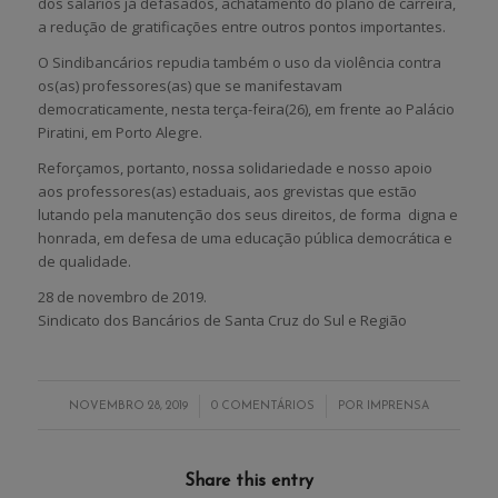
dos salários já defasados, achatamento do plano de carreira,
a redução de gratificações entre outros pontos importantes.
O Sindibancários repudia também o uso da violência contra
os(as) professores(as) que se manifestavam
democraticamente, nesta terça-feira(26), em frente ao Palácio
Piratini, em Porto Alegre.
Reforçamos, portanto, nossa solidariedade e nosso apoio
aos professores(as) estaduais, aos grevistas que estão
lutando pela manutenção dos seus direitos, de forma digna e
honrada, em defesa de uma educação pública democrática e
de qualidade.
28 de novembro de 2019.
Sindicato dos Bancários de Santa Cruz do Sul e Região
/
/
NOVEMBRO 28, 2019
0 COMENTÁRIOS
POR
IMPRENSA
Share this entry