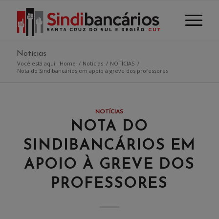
Notícias
Você está aqui:
Home
/
Notícias
/
NOTÍCIAS
/
Nota do Sindibancários em apoio à greve dos professores
NOTÍCIAS
NOTA DO
SINDIBANCÁRIOS EM
APOIO À GREVE DOS
PROFESSORES