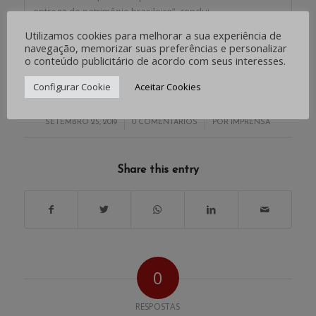
entrega do patrimônio brasileiro”, conclui.
Leia o
Fato Relevante
, publicado pelo BB.
Utilizamos cookies para melhorar a sua experiência de
Fonte: Brasil 247, com edição da Fetrafi-RS
navegação, memorizar suas preferências e personalizar
o conteúdo publicitário de acordo com seus interesses.
Configurar Cookie
Aceitar Cookies
/
/
SETEMBRO 25, 2019
0 COMENTÁRIOS
POR
IMPRENSA
Share this entry
0
RESPOSTAS