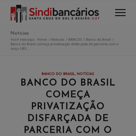
Notícias
Você está aqui:
Home
/
Notícias
/
BANCOS
/
Banco do Brasil
/
Banco do Brasil começa privatização disfarçada de parceria com o
suíço UBS...
BANCO DO BRASIL
,
NOTÍCIAS
BANCO DO BRASIL
COMEÇA
PRIVATIZAÇÃO
DISFARÇADA DE
PARCERIA COM O