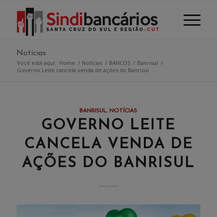
Notícias
Você está aqui:
Home
/
Notícias
/
BANCOS
/
Banrisul
/
Governo Leite cancela venda de ações do Banrisul
BANRISUL
,
NOTÍCIAS
GOVERNO LEITE
CANCELA VENDA DE
AÇÕES DO BANRISUL