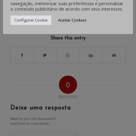
navegação, memorizar suas preferências e personalizar
o conteúdo publicitário de acordo com seus interesses.
/
/
ABRIL 30, 2020
0 COMENTÁRIOS
POR
IMPRENSA
Configurar Cookie
Aceitar Cookies
Share this entry
0
RESPOSTAS
Deixe uma resposta
Want to join the discussion?
Feel free to contribute!