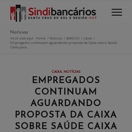
Notícias
Você está aqui:
Home
/
Notícias
/
BANCOS
/
Caixa
/
Empregados continuam aguardando proposta da Caixa sobre Saúde
Caixa para ...
CAIXA
,
NOTÍCIAS
EMPREGADOS
CONTINUAM
AGUARDANDO
PROPOSTA DA CAIXA
SOBRE SAÚDE CAIXA