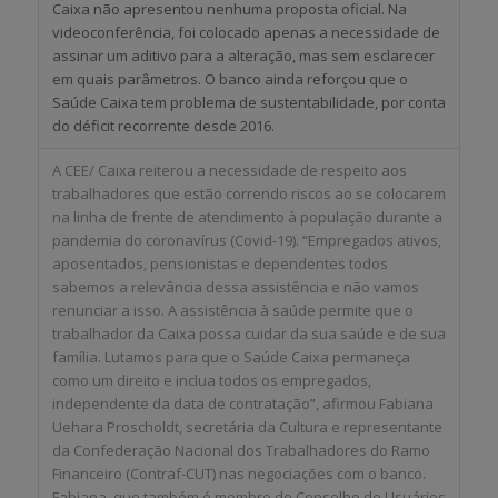
Caixa não apresentou nenhuma proposta oficial. Na
videoconferência, foi colocado apenas a necessidade de
assinar um aditivo para a alteração, mas sem esclarecer
em quais parâmetros. O banco ainda reforçou que o
Saúde Caixa tem problema de sustentabilidade, por conta
do déficit recorrente desde 2016.
A CEE/ Caixa reiterou a necessidade de respeito aos
trabalhadores que estão correndo riscos ao se colocarem
na linha de frente de atendimento à população durante a
pandemia do coronavírus (Covid-19). “Empregados ativos,
aposentados, pensionistas e dependentes todos
sabemos a relevância dessa assistência e não vamos
renunciar a isso. A assistência à saúde permite que o
trabalhador da Caixa possa cuidar da sua saúde e de sua
família. Lutamos para que o Saúde Caixa permaneça
como um direito e inclua todos os empregados,
independente da data de contratação”, afirmou Fabiana
Uehara Proscholdt, secretária da Cultura e representante
da Confederação Nacional dos Trabalhadores do Ramo
Financeiro (Contraf-CUT) nas negociações com o banco.
Fabiana, que também é membro do Conselho de Usuários