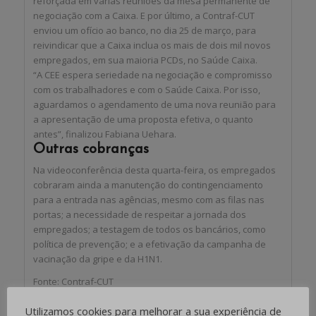
reforçada em várias reuniões da mesa permanente de
negociação com a Caixa. E por último, a Contraf-CUT
enviou um ofício ao banco, no dia 25 de março, para
reivindicar que a Caixa inclua os mais de dois mil novos
empregados, em sua maioria PCDs, no Saúde Caixa.
“A CEE espera seriedade na negociação e compromisso
com os trabalhadores e com o Saúde Caixa. Por isso,
aguardamos o agendamento de uma nova reunião para
a apresentação de uma proposta efetiva, o quanto
antes”, finalizou Fabiana Uehara.
Outras cobranças
Na videoconferência desta quarta-feira, os empregados
cobraram ainda a manutenção do contingenciamento
para a entrada nas agências, mesmo com as filas nas
portas; a necessidade de respeitar a jornada dos
empregados; a testagem de todos os bancários, como
política de prevenção; e a efetivação da campanha de
vacinação da gripe e da H1N1.
Fonte: Contraf-CUT
Utilizamos cookies para melhorar a sua experiência de