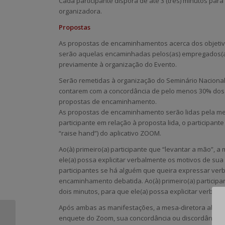
Cada participante disporá de até 3 (três) minutos par
organizadora.
Propostas
As propostas de encaminhamentos acerca dos objetiv
serão aquelas encaminhadas pelos(as) empregados(as
previamente à organização do Evento.
Serão remetidas à organização do Seminário Nacion
contarem com a concordância de pelo menos 30% dos
propostas de encaminhamento.
As propostas de encaminhamento serão lidas pela mes
participante em relação à proposta lida, o participan
“raise hand”) do aplicativo ZOOM.
Ao(à) primeiro(a) participante que “levantar a mão”, a
ele(a) possa explicitar verbalmente os motivos de sua
participantes se há alguém que queira expressar ver
encaminhamento debatida. Ao(à) primeiro(a) participan
dois minutos, para que ele(a) possa explicitar verbal
Após ambas as manifestações, a mesa-diretora abrirá
Lei de igualdade
enquete do Zoom, sua concordância ou discordância 
salarial entre