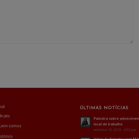
pal
ÚLTIMAS NOTÍCIAS
dicato
Palestra sobre adoecimen
local de trabalho
uem somos
setembro 13, 2019 - 4:02 pm
stórico
Vídeo da Palestra com Má