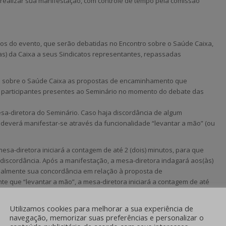
a realizar sua manifestação, com controle de tempo pela comissão
os do evento, que serão debatidas no Encontro sobre o Saúde Caixa,
) da Caixa a seus Sindicatos representantes, repassadas
al sobre o Saúde Caixa as propostas de encaminhamento que
 participantes presentes ao Seminário no momento do debate das
a-diretora do Seminário. Caso haja discordância de algum
te deverá manifestar-se através da funcionalidade “levantar a mão” (ou
 mesa-diretora iniciará a contagem de até 2 (dois) minutos, para que
 discordância. Após a manifestação, a mesa-diretora indagará aos(às)
balmente sua concordância em relação à proposta de
te que “levantar a mão”, a mesa-diretora iniciará a contagem de até
mente os motivos de sua concordância.
Utilizamos cookies para melhorar a sua experiência de
 um prazo para que os(as) participantes manifestem, através de
navegação, memorizar suas preferências e personalizar o
em relação à proposta de encaminhamento debatida.