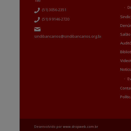
186
Di
(51) 3056-2351
Sindic
(51) 9 9146-2720
Denún
Salão
sindibancarios@sindibancarios.org.br
Auditó
Biblio
Video
Notíci
E
Conta
Políti
Desenvolvido por
www.dropweb.com.br