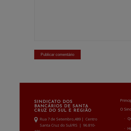
Princi
SINDICATO DOS
BANCÁRIOS DE SANTA
O Sin
CRUZ DO SUL E REGIÃO
Q
Rua 7 de Setembro,489 | Centro
Santa Cruz do Sul/RS | 96.810-
Hi