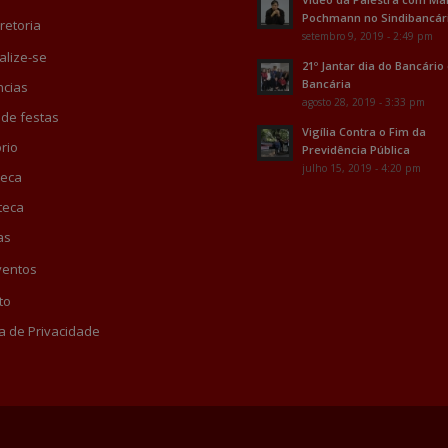
Pochmann no Sindibancár
retoria
setembro 9, 2019 - 2:49 pm
alize-se
21º Jantar dia do Bancário
Bancária
cias
agosto 28, 2019 - 3:33 pm
 de festas
Vigília Contra o Fim da
rio
Previdência Pública
julho 15, 2019 - 4:20 pm
teca
teca
as
ventos
to
ca de Privacidade