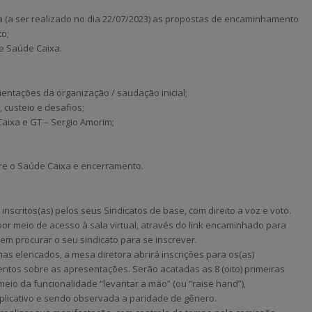
a (a ser realizado no dia 22/07/2023) as propostas de encaminhamento
to;
re Saúde Caixa.
rientações da organização / saudação inicial;
 custeio e desafios;
aixa e GT – Sergio Amorim;
re o Saúde Caixa e encerramento.
nscritos(as) pelos seus Sindicatos de base, com direito a voz e voto.
or meio de acesso à sala virtual, através do link encaminhado para
evem procurar o seu sindicato para se inscrever.
s elencados, a mesa diretora abrirá inscrições para os(as)
ntos sobre as apresentações. Serão acatadas as 8 (oito) primeiras
meio da funcionalidade “levantar a mão” (ou “raise hand”),
licativo e sendo observada a paridade de gênero.