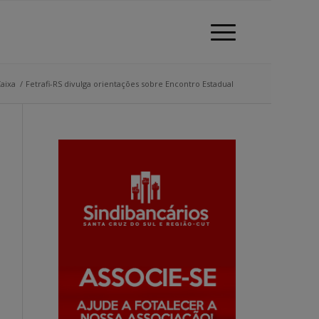
aixa
/
Fetrafi-RS divulga orientações sobre Encontro Estadual