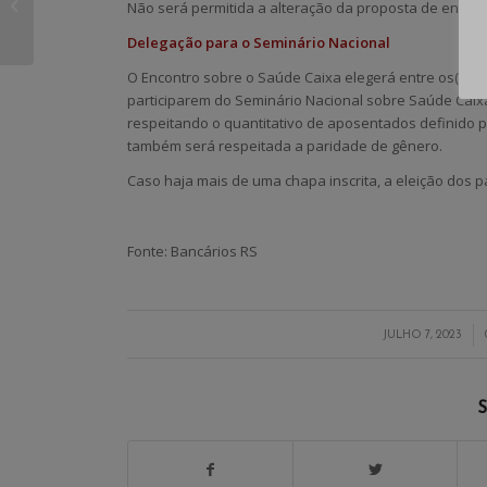
Não será permitida a alteração da proposta de encam
mulheres e homens é
sancionada
Delegação para o Seminário Nacional
O Encontro sobre o Saúde Caixa elegerá entre os(as) p
participarem do Seminário Nacional sobre Saúde Caixa,
respeitando o quantitativo de aposentados definido 
também será respeitada a paridade de gênero.
Caso haja mais de uma chapa inscrita, a eleição dos p
Fonte: Bancários RS
/
JULHO 7, 2023
S