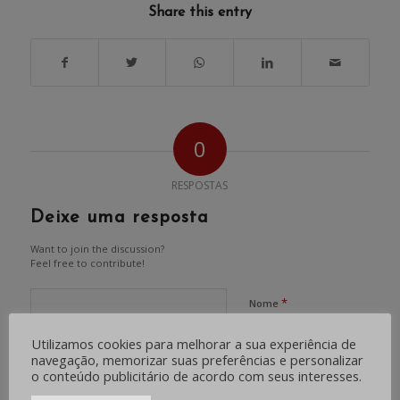
Share this entry
0
RESPOSTAS
Deixe uma resposta
Want to join the discussion?
Feel free to contribute!
*
Nome
Utilizamos cookies para melhorar a sua experiência de
navegação, memorizar suas preferências e personalizar
*
E-mail
o conteúdo publicitário de acordo com seus interesses.