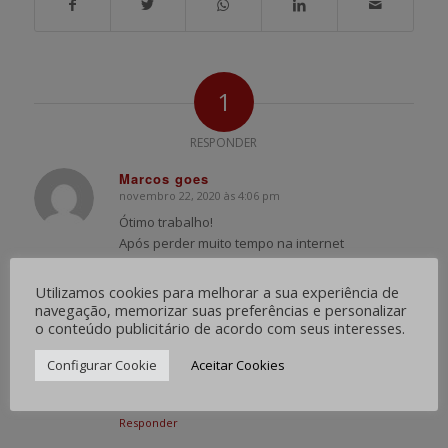
1
RESPONDER
Marcos goes
novembro 22, 2020 às 4:06 pm
says:
Ótimo trabalho!
Após perder muito tempo na internet
encontrei esse blog
que tinha o que tanto procurava.
Utilizamos cookies para melhorar a sua experiência de
Parabéns pelo texto e conteúdo, temos
navegação, memorizar suas preferências e personalizar
o conteúdo publicitário de acordo com seus interesses.
que ter mais
artigos deste tipo na internet.
Configurar Cookie
Aceitar Cookies
Gostei muito.
Meu muito obrigado!!!
Responder