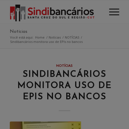
Notícias
Você está aqui:
Home
/
Notícias
/
NOTÍCIAS
/
Sindibancários monitora uso de EPIs no bancos
NOTÍCIAS
SINDIBANCÁRIOS
MONITORA USO DE
EPIS NO BANCOS