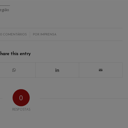
______
egião
/
0 COMENTÁRIOS
POR
IMPRENSA
hare this entry
0
RESPOSTAS