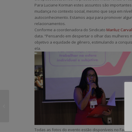
Para Luciane Korman estes assuntos são importantes 
mudança no contexto social, mesmo que seja em nível m
autoconhecimento. Estamos aqui para promover algum
relacionamentos.
Conforme a coordenadora do Sindicato
Mariluz Carva
data. “Pensando em despertar o olhar das mulheres 
objetivo a equidade de gênero, estimulando a conqui
ela.
Sindibancários
entrega lembranças
às bancárias pelo dia
8 de março
Todas as fotos do evento estão disponíveis no Facebo