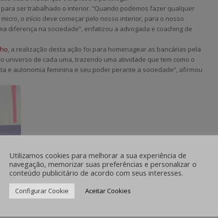
para ser trabalhado o interior. “Quando podemos fazer qualquer
icro, o início deve começar pelo nosso interior, para o nosso
a diferença na sociedade”, enfatizou a advogada e coaching de
lho
, a realização desta ação foi para homenagear as bancárias pela
no universo de cada uma, trazendo uma atividade que tem como o
sta e autonomia feminina e seu poder perante a sociedade”, afirmou
Utilizamos cookies para melhorar a sua experiência de
navegação, memorizar suas preferências e personalizar o
conteúdo publicitário de acordo com seus interesses.
Configurar Cookie
Aceitar Cookies
ok do Sindicato: Sindibancários Santa Cruz.