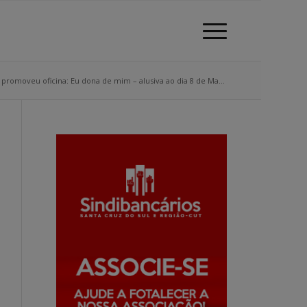
 promoveu oficina: Eu dona de mim – alusiva ao dia 8 de Ma...