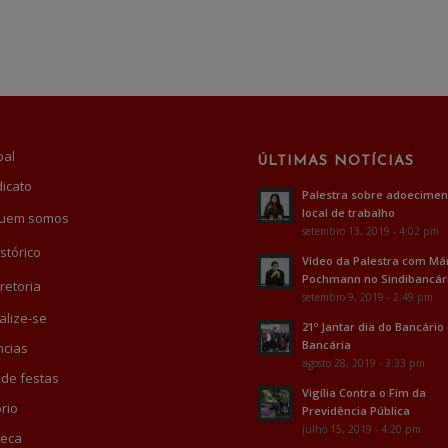
pal
ÚLTIMAS NOTÍCIAS
dicato
Palestra sobre adoecimen
local de trabalho
uem somos
setembro 13, 2019 - 4:02 pm
stórico
Vídeo da Palestra com Má
Pochmann no Sindibancár
retoria
setembro 9, 2019 - 2:49 pm
alize-se
21º Jantar dia do Bancário
Bancária
cias
agosto 28, 2019 - 3:33 pm
 de festas
Vigília Contra o Fim da
rio
Previdência Pública
julho 15, 2019 - 4:20 pm
teca