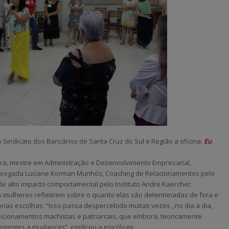
o Sindicato dos Bancários de Santa Cruz do Sul e Região a oficina:
Eu
ira, mestre em Administração e Desenvolvimento Empresarial,
dvogada Luciane Korman Munhós, Coaching de Relacionamentos pelo
e alto impacto comportamental pelo Instituto Andre Kaercher.
s mulheres refletirem sobre o quanto elas são determinadas de fora e
as escolhas. “Isso passa despercebido muitas vezes , no dia a dia,
icionamentos machistas e patriarcais, que embora, teoricamente
sistentes a mudanças”, explicou a psicóloga.