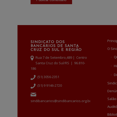
Princi
SINDICATO DOS
BANCÁRIOS DE SANTA
O Sin
CRUZ DO SUL E REGIÃO
Q
Rua 7 de Setembro,489 | Centro
Santa Cruz do Sul/RS | 96.810-
Hi
186
Di
(51) 3056-2351
Sindic
(51) 9 9146-2720
Denún
Salão
sindibancarios@sindibancarios.org.br
Auditó
Biblio