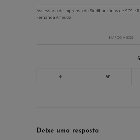
_______________________________________________________
Assessoria de Imprensa do Sindibancários de SCS e R
Fernanda Almeida
/
MARÇO 9, 2023
S
Deixe uma resposta