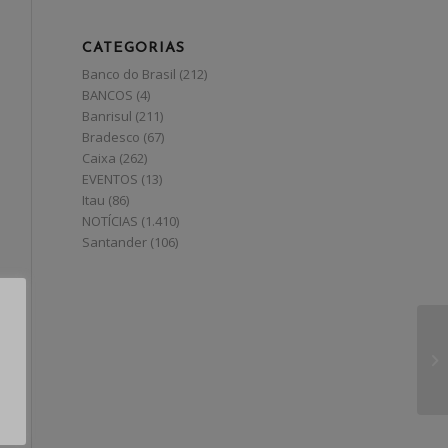
CATEGORIAS
Banco do Brasil
(212)
BANCOS
(4)
Banrisul
(211)
Bradesco
(67)
Caixa
(262)
EVENTOS
(13)
Itau
(86)
NOTÍCIAS
(1.410)
Santander
(106)